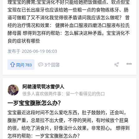
理宝宝的脾胃;宝宝消化不好只能给她把饭做细点、软点但宝
宝现在已长出座牙也应该给她一些粗一点的食物练练牙、肠
道可做粗了又不消化我觉得很矛盾请问我应该怎么做呢？ 曾
经的治疗情况和效果： 健脾补血口服液四磨汤口服液布拉氏
酵母菌 想得到怎样的帮助：怎么解决这种矛盾。宝宝消化不
良的症状有哪些
发布于 2026-06-19 06:03
3个回答
同问 783
阿萌淺茕茕冰雪伊人
很多人喜欢做两件事：留一个看得见的伤口
一岁宝宝腹胀怎么办？
宝宝最近这段时间不怎么爱吃东西，肚子鼓鼓的，还会叫，
腹胀严重，总是拉不出大便，不停的哭闹，有时候放个屁臭
的很，给吃了消食片，好像没什么效果，非常担心。 想得到
怎样的帮助：一岁宝宝腹胀怎么办？