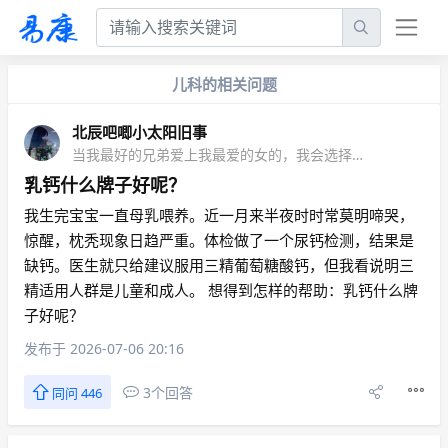
儿科的相关问题
北辰吧唧小太阳旧事
当我最好的兄弟爱上我最爱的女的，我会选择退出
乳钙什么牌子好呢？
我生完宝宝一直母乳喂养。近一月来半夜时时常莫明啼哭，
惊醒，枕秃现象日趋严重。体检做了一个尿钙检测，结果是
缺钙。医生就只给建议服用三精葡萄糖酸钙，但我看说明三
精适用人群是儿童和成人。 想得到怎样的帮助：乳钙什么牌
子好呢？
发布于 2026-07-06 20:16
3个回答
同问 446