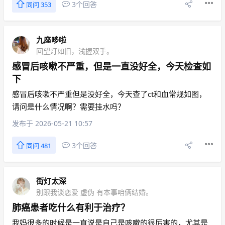
3个回答
同问 353
九座哆啦
回望灯如旧，浅握双手。
感冒后咳嗽不严重，但是一直没好全，今天检查如
下
感冒后咳嗽不严重但是没好全，今天查了ct和血常规如图，
请问是什么情况啊？需要挂水吗？
发布于 2026-05-21 10:57
3个回答
同问 481
街灯太深
别跟我谈恋爱 虚伪 有本事咱俩结婚。
肺癌患者吃什么有利于治疗？
我妈很多的时候是一直说是自己是咳嗽的很厉害的，尤其是