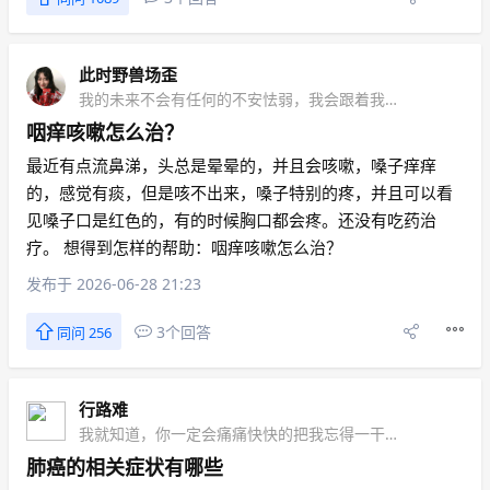
此时野兽场歪
我的未来不会有任何的不安怯弱，我会跟着我的心走
咽痒咳嗽怎么治？
最近有点流鼻涕，头总是晕晕的，并且会咳嗽，嗓子痒痒
的，感觉有痰，但是咳不出来，嗓子特别的疼，并且可以看
见嗓子口是红色的，有的时候胸口都会疼。还没有吃药治
疗。 想得到怎样的帮助：咽痒咳嗽怎么治？
发布于 2026-06-28 21:23
3个回答
同问 256
行路难
我就知道，你一定会痛痛快快的把我忘得一干二净
肺癌的相关症状有哪些