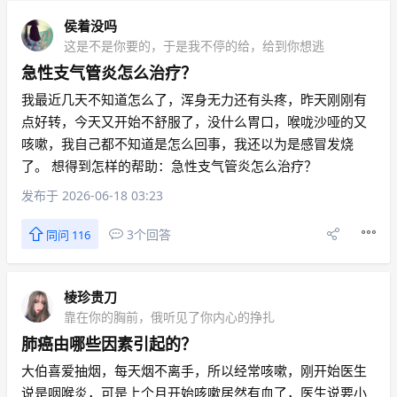
侯着没吗
这是不是你要的，于是我不停的给，给到你想逃
急性支气管炎怎么治疗？
我最近几天不知道怎么了，浑身无力还有头疼，昨天刚刚有
点好转，今天又开始不舒服了，没什么胃口，喉咙沙哑的又
咳嗽，我自己都不知道是怎么回事，我还以为是感冒发烧
了。 想得到怎样的帮助：急性支气管炎怎么治疗？
发布于 2026-06-18 03:23
3个回答
同问 116
棱珍贵刀
靠在你的胸前，俄听见了你内心的挣扎
肺癌由哪些因素引起的？
大伯喜爱抽烟，每天烟不离手，所以经常咳嗽，刚开始医生
说是咽喉炎，可是上个月开始咳嗽居然有血了，医生说要小