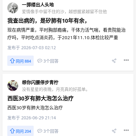
一掷缕出人头地
爱情像手中留不住的沙，越想握紧越留不住他
我查出病的，是矽肺有10年有余，
现在病情严重，平时胸部瘾痛，干体力活气喘，看贵院能治
疗吗，平时吃点消炎药，于2021年11.10.体检比较严重
发布于 2026-07-03 02:12
3个回答
同问 884
想你闪腰停步青柠
没有星星的夜晚，月亮真的好孤单。
西医30岁有肺大泡怎么治疗
西医30岁有肺大泡怎么治疗
发布于 2026-06-29 21:14
3个回答
同问 204