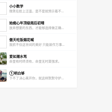
小小数学
微笑在脸上泛滥，是不是就预示着不会悲伤
始痴心年顶级雨后初晴
放弃想要的东西，才能够选择做正确的事情
傲天吃饭烟花喊
我抓不住这世间的美好 只能装作万事顺遂的模样.
爱如潮水骂
命里有时终须有，命里无时莫强求。
①明白够
下不了决心离开你，就这样默默守护也是一种选择