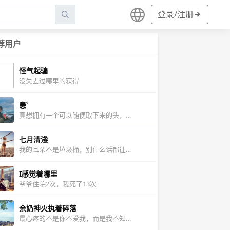
登录/注册
荐用户
怪气起骗
没失去过哪里的获得
患゜
真想拥有一个可以随便取下来的头，谁装逼我我就把头拽下来吓死他
七月清淺
我的耳朵不是垃圾桶，别什么话都往这里扔
I感觉着哪里
爷爷住院2次，我死了13次
余奶神火执着碎落
最心疼的不是你不爱我，而是我不知道怎么爱你