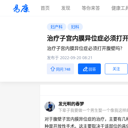
首页
发现
等你来答
健康工
妇产科
妇科
治疗子宫内膜异位症必须打
治疗子宫内膜异位症必须打开腹壁吗？
发布于 2022-09-20 08:21
关注
同问 748
回答
发光甽的春梦
下辈子我要做一个男生娶一个像我这样
对于腹壁子宫内膜异位症的治疗，主要有几
种是开放性手术。这主要取决于该部位的具