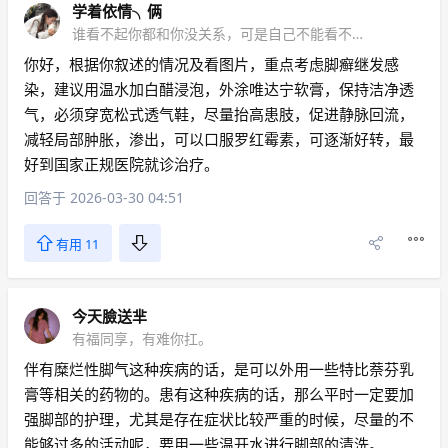
学着依情╮俩
谁看不起你都和你没关系，可是自己不能看不起自己.
你好，根据你叙述的情况及看图片，重点考虑脚癣继发感
染，建议用温水加白醋浸泡，外涂唯达宁软膏，保持洁净透
气，必须穿宽松式透气鞋，尽量抬高患肢，促进静脉回流，
减轻局部肿胀，渗出，可以口服罗红霉素，可逐渐好转，最
好到国家正规医院就诊治疗。
回答于 2026-03-30 04:51
有用 11
今天臉送芈
有福同享，有难你扛。
伴有糜烂性脚气这种疾病的话，是可以外用一些特比萘芬乳
膏等相关的药物的。患有这种疾病的话，那么平时一定要加
强脚部的护理，尤其是存在症状比较严重的时候，尽量的不
能够过多的活动呢，要用一些温开水进行脚部的清洗。