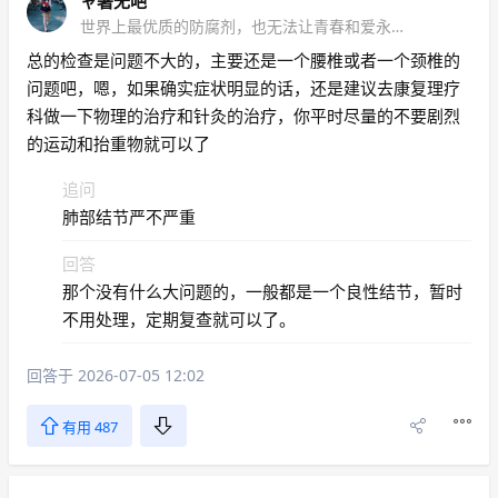
ャ著无吧
世界上最优质的防腐剂，也无法让青春和爱永远不朽
总的检查是问题不大的，主要还是一个腰椎或者一个颈椎的
问题吧，嗯，如果确实症状明显的话，还是建议去康复理疗
科做一下物理的治疗和针灸的治疗，你平时尽量的不要剧烈
的运动和抬重物就可以了
追问
肺部结节严不严重
回答
那个没有什么大问题的，一般都是一个良性结节，暂时
不用处理，定期复查就可以了。
回答于 2026-07-05 12:02
有用 487