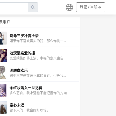
登录/注册
荐用户
没命三岁冷言冷语
如果你不喜欢真实的我，那么你挑一个躯壳
淡漠溪亲爱的擾
恋爱续集即将上演，幸福的定义由自己来谱写
洒脱虚欢乐
初中本应是放荡不羁的青春，但等我开始喜欢了这的生活
余红妆落入一世记得
多么悲哀，我永远也不能把握你的方向
童心未泯
留下来的，我会好好珍惜。