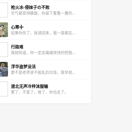
枪火冰-侵妹子の不败
空气都变得朦胧，你留下重重一叠的温柔
心寒╋
如果你伤了，就请回来，我一直都在， 如果你累了
行路难
我就知道，你一定会痛痛快快的把我忘得一干二净
浮华盗梦没活
要不是老师说不能乱扔垃圾，我早就把你扔下楼了
道北无声冷梓沫服输
累了，不爱了。倦了，你也走了。