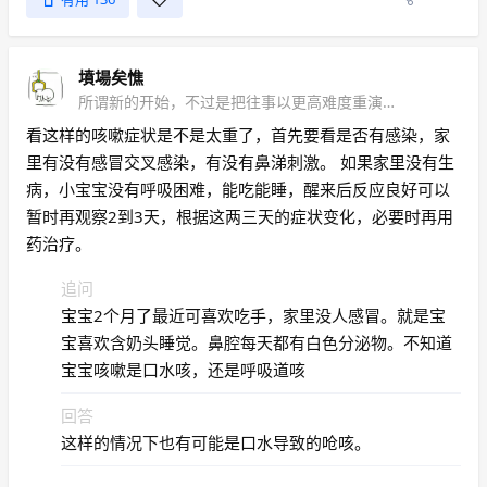
墳場矣憔
所谓新的开始，不过是把往事以更高难度重演一遍
看这样的咳嗽症状是不是太重了，首先要看是否有感染，家
里有没有感冒交叉感染，有没有鼻涕刺激。 如果家里没有生
病，小宝宝没有呼吸困难，能吃能睡，醒来后反应良好可以
暂时再观察2到3天，根据这两三天的症状变化，必要时再用
药治疗。
追问
宝宝2个月了最近可喜欢吃手，家里没人感冒。就是宝
宝喜欢含奶头睡觉。鼻腔每天都有白色分泌物。不知道
宝宝咳嗽是口水咳，还是呼吸道咳
回答
这样的情况下也有可能是口水导致的呛咳。