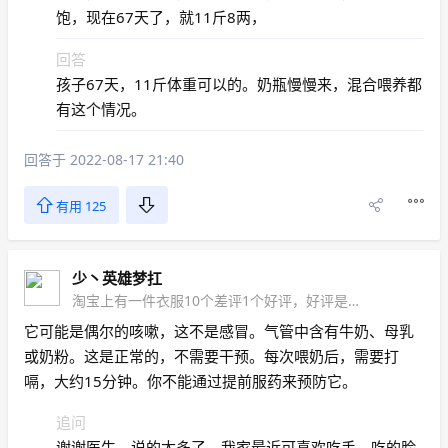
饱，现在67天了，就11斤8两，
回答
孩子67天，11斤体重可以的。奶瓶慢慢来，混合喂养都
有这个情况。
回答于 2022-08-17 21:40
有用 125
少丶英雄梦扛
淘宝上有一件衣服10个差评1个好评，好评是：帮同学买的
它可能是偶尔的咳嗽，这不是感冒。气管中含有牛奶、母乳
或奶粉。这是正常的，不需要干预。每次喂奶后，需要打
嗝，大约15分钟。你不能通过提前服药来预防它。
追问
谢谢医生，说的太多了。我家最近可喜欢吃手，吃的脸