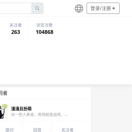
登录/注册
关注者
浏览次数
263
104868
问者
淺淺且扮萌
对一些人来说，商场就是战场，情场是钱场
提问
回答
关注者