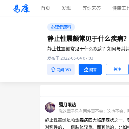
首页
发现
等你来答
健康工
心理健康科
静止性震颤常见于什么疾病
静止性震颤常见于什么疾病？如何与其其
发布于 2022-05-04 07:03
关注
同问 353
回答
殘月眼热
我这辈子只有两件事不会：这也不会，
静止性震颤是帕金森病四大临床症状之一，
对称性的，一侧肢体较重。而其他的，比如