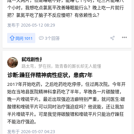
成一天两片，但是睡眠不好，能睡七个小时，吃三片能睡八
个小时，我想吃点氯氮平改善睡眠能行么？晚上吃一片就行
把？氯氮平吃了脑子不反应慢吧？有依赖性么？
发布于 2026-05-12 08:29
3个回答
同问 1011
弑戏剧性扌
路太弯，梦在拐，致青春的厮长却无人能懂
诊断:躁狂伴精神病性症状，患病7年
2017年开始吃药，之后吃药吃吃停停，住过两次院。今年开
始在当地县医院精神科拿药吃了半年，早晚各一片碳酸锂，
晚一片喹硫平片。最近出现强迫洁癖特别严重，就问医生:碳
酸锂和喹硫平片可以同时治疗强迫症吗？他说能，还让我加
半片喹硫平片。可是我觉得碳酸锂和喹硫平片只能治疗躁狂
不能治疗强迫。
发布于 2026-05-07 04:23