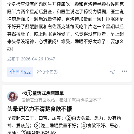
全身检查没有问题医生开律康吃一颗和百洛特半颗右佐匹克
隆半片两个星期后复查，和医生说吃了药视力模糊，医生说
律康后面加一颗后减量停掉，百洛特加量到一颗！睡眠还是
不好开了舒眠胶囊和右佐匹克隆每天吃半片吃一个星期以后
突然拉肚子，晚上睡眠更难受了，总觉得没有睡着，早上起
来头晕没精神，心慌很闷！难受，睡眠不好太难了！要怎么
办！
发布于 2026-04-26 10:47
3个回答
同问 932
ぺ①童话式承諾單單
爱情它没有回收站，错过了就再也挽回不了
头晕记忆力不清楚食欲不振
早晨起来口干、口苦、尿黄；②白天头晕、乏力、没有精
神、爱疲劳；③晚上睡眠质量不好；④食欲不好、恶心、
厌油；⑤腰背部不舒服?