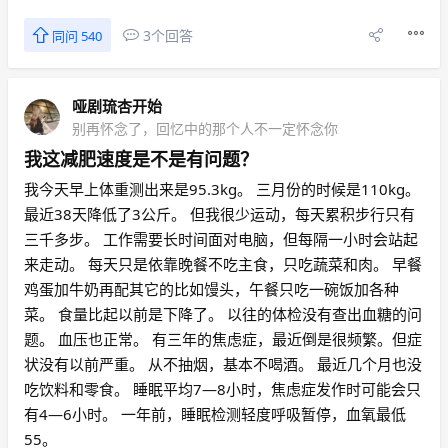
3个回答
同问 540
哑剧琉杏开始
别再怀念了，回忆中的那个人不一定怀念你
我这减肥速度是不是有问题？
我今天早上体重测出来是95.3kg。 三月份的时候是110kg。
最近38天降低了3公斤。 但我很少运动，每天累积步行只有
三千多步。 工作需要长时间面对电脑，但每隔一小时会站起
来走动。 每天只是依靠晚餐不吃主食，只吃蔬菜和肉。 早餐
鸡蛋加牛奶再配其它的比如馒头，午餐只吃一碗饭加各种
菜。 食量比起以前是下降了。 以往的体检没有查出血糖的问
题。 血压也正常。 有三年的焦虑症，最近倒是很频繁。但症
状没有以前严重。 从不抽烟，基本不喝酒。 最近几个月也没
吃饮料和零食。 睡眠平均7—8小时，焦虑症发作时可能会只
有4—6小时。 一年前，睡眠检测轻度呼吸暂停，血氧最低
55。