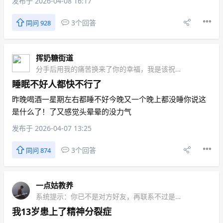
发布于 2026-04-08 16:17
3个回答
同问 928
挥奶糖街道
分手后用我的痛苦换来了你的幸福，我是该祝福还是该反对
睡眠不好人都快不行了
昨晚喝酒一星期左右都睡不好今晚又一个晚上都没睡你说这
是什么了！了又感觉头晕晕的没力气
发布于 2026-04-07 13:25
3个回答
同问 874
一点姑教养
系统提示：你已不是对方好友，再联系不过是自揭伤疤而已
我13岁患上了精神分裂症