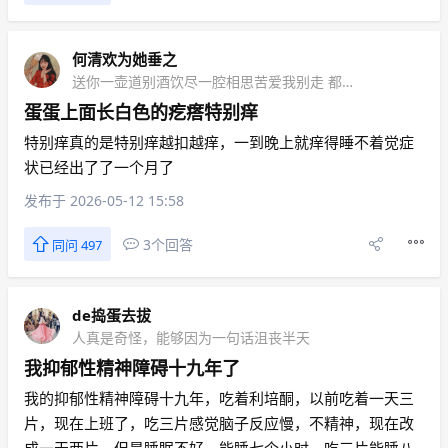
何清欢为她垂之
送你一壶道别酒饮尽一腔相思苦爱我别走 都是醉话
蛋蛋上面长白色的疙瘩特别痒
特别痒真的是特别痒越扣越痒，一到晚上就痒得睡不着觉症
状已经出了了一个月了
发布于 2026-05-12 15:58
3个回答
同问 497
de捣蛋去拔
人真是奇怪，能够因为一句话沮丧半天
我抑郁性精神障碍十九年了
我的抑郁性精神障碍十九年，吃着利培酮，以前吃着一天三
片，现在上班了，吃三片感觉脑子反应慢，不精神，现在改