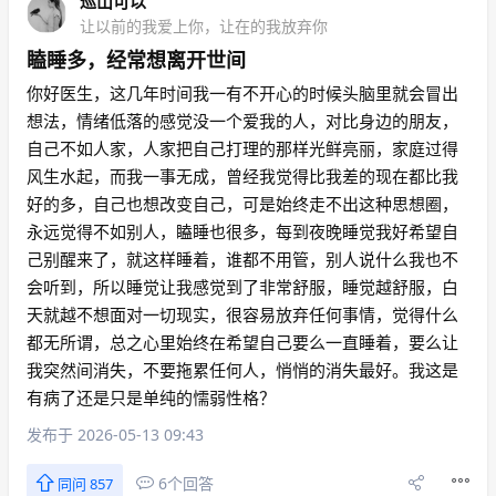
巡山可以
让以前的我爱上你，让在的我放弃你
瞌睡多，经常想离开世间
你好医生，这几年时间我一有不开心的时候头脑里就会冒出
想法，情绪低落的感觉没一个爱我的人，对比身边的朋友，
自己不如人家，人家把自己打理的那样光鲜亮丽，家庭过得
风生水起，而我一事无成，曾经我觉得比我差的现在都比我
好的多，自己也想改变自己，可是始终走不出这种思想圈，
永远觉得不如别人，瞌睡也很多，每到夜晚睡觉我好希望自
己别醒来了，就这样睡着，谁都不用管，别人说什么我也不
会听到，所以睡觉让我感觉到了非常舒服，睡觉越舒服，白
天就越不想面对一切现实，很容易放弃任何事情，觉得什么
都无所谓，总之心里始终在希望自己要么一直睡着，要么让
我突然间消失，不要拖累任何人，悄悄的消失最好。我这是
有病了还是只是单纯的懦弱性格？
发布于 2026-05-13 09:43
6个回答
同问 857