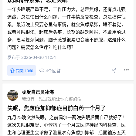
焦虑精神紧张，总是失眠
一年多睡眠严重不足，工作压力大，总是焦虑，还有点儿强
迫症，总是怕出什么问题，一件事情反复检查，总是搞得很
累，最近晚上只要心里有事情，就会焦虑紧张，睡不着觉，
或者睡眠很浅，起床后头疼，长期的缺乏睡眠，不敢用脑过
多，思考复杂问题，脑子感觉很累也会痛不舒服，这是什么
问题？需要怎么治疗？吃什么药？
发布于 2026-04-30 11:54
4个回答
同问 1060
栀受自己灵冰海
我没有一难过就能让你心疼的命
失眠，焦虑症加抑郁症目前白药一个月了
九月25晚突然失眠，之前偶尔一两晚失眠后面自己就好了！
这次失眠很难受，心悸抗了一个月去医院神经内科检查，医
生和心理医生会诊做了测量表有焦虑加抑郁！后面输液五天