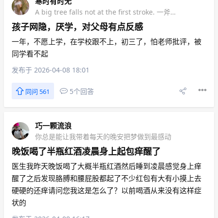
寒时有时无
A big tree falls not at the first stroke. 一斧子砍不倒大树
孩子网隐，厌学，对父母有点反感
一年，不愿上学，在学校跟不上，初三了，怕老师批评，被
同学看不起
发布于 2026-04-08 18:01
5个回答
同问 561
巧一颗流浪
你总是能让我带着每天的晚安把梦做到最感动
晚饭喝了半瓶红酒凌晨身上起包痒醒了
医生我昨天晚饭喝了大概半瓶红酒然后睡到凌晨感觉身上痒
醒了之后发现胳膊和腰屁股都起了不少红包有大有小摸上去
硬硬的还痒请问您我这是怎么了？以前喝酒从来没有这样症
状的