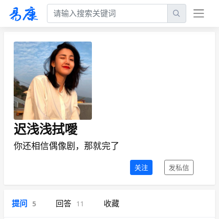
迟浅浅拭噯
你还相信偶像剧，那就完了
关注
发私信
提问
回答
收藏
5
11