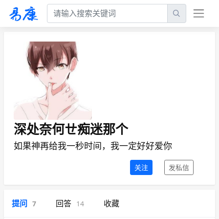
深处奈何ㄝ痴迷那个
如果神再给我一秒时间，我一定好好爱你
关注
发私信
提问
回答
收藏
7
14