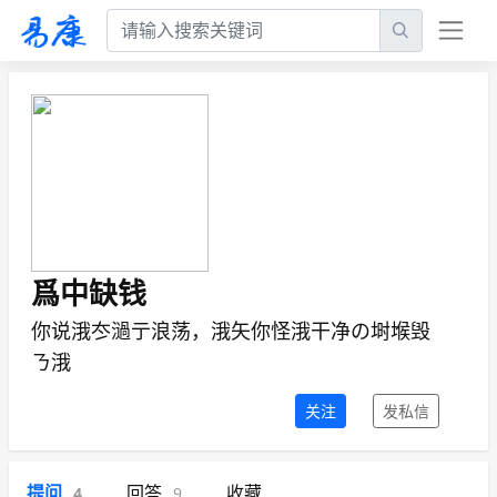
爲中缺钱
你说涐冭濄亍浪荡，涐矢你怪涐干净の埘堠毁
ㄋ涐
关注
发私信
提问
回答
收藏
4
9