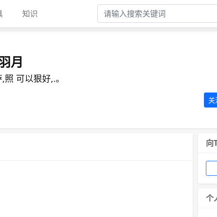
具
知识
羽月
,照 可以狠好,.。
关
向
个