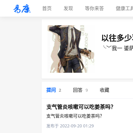
首页
发现
等你来答
健康工
以往多少
╰﹀我一 鋈萨
提问
回答
收藏
2
9
支气管炎咳嗽可以吃姜茶吗？
支气管炎咳嗽可以吃姜茶吗？
发布于 2022-09-20 01:29