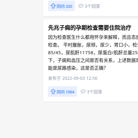
3个回答
同问 320
先兆子痫的孕期检查需要住院治疗
因为检查医生什么都用怀孕来解释，而且态
检查。 平时腹胀，尿频，尿少，胃口小，检
85/45，尿肌酐11758，尿蛋白/肌酐总量
下，子痫和血压之间是否有关系，上述数据
能是尿路感染，这是否正确？
发布于 2022-09-03 12:56
3个回答
同问 1064