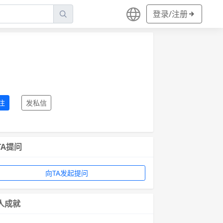
登录/注册
注
发私信
TA提问
向TA发起提问
人成就