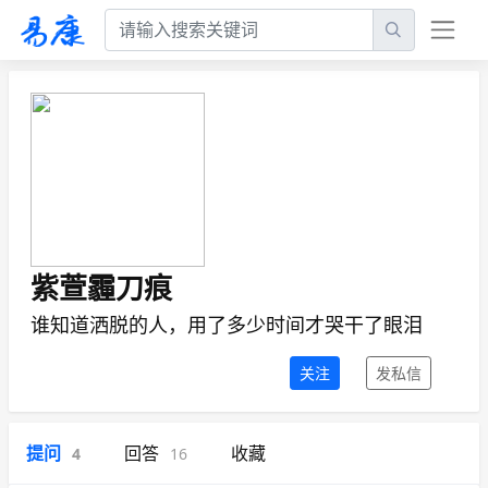
紫萱霾刀痕
谁知道洒脱的人，用了多少时间才哭干了眼泪
关注
发私信
提问
回答
收藏
4
16