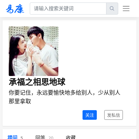
承福之相思地球
你要记住，永远要愉快地多给别人，少从别人
那里拿取
关注
发私信
提问
回答
收藏
5
20