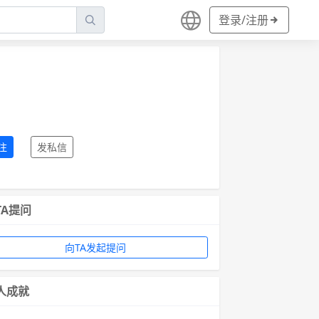
登录/注册
注
发私信
TA提问
向TA发起提问
人成就