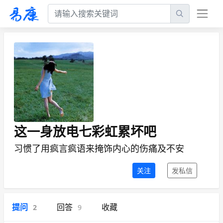
这一身放电七彩虹累坏吧
习惯了用疯言疯语来掩饰内心的伤痛及不安
关注
发私信
提问
回答
收藏
2
9