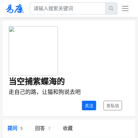
当空捕紫蝶海的
走自己的路，让猫和狗说去吧
关注
发私信
提问
回答
收藏
5
7