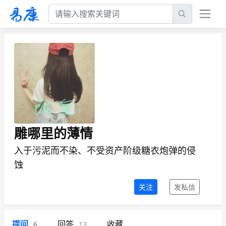
雕哪里的薄情
入于污泥而不染、不受资产阶级糖衣炮弹的侵
蚀
关注
发私信
提问
回答
收藏
6
13